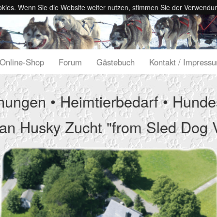
kies. Wenn Sie die Website weiter nutzen, stimmen Sie der Verwendu
Online-Shop
Forum
Gästebuch
Kontakt / Impress
ungen • Heimtierbedarf • Hundes
ian Husky Zucht "from Sled Dog V