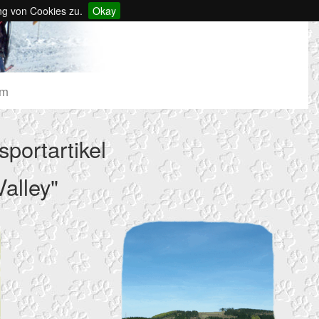
ng von Cookies zu.
Okay
um
portartikel
alley"